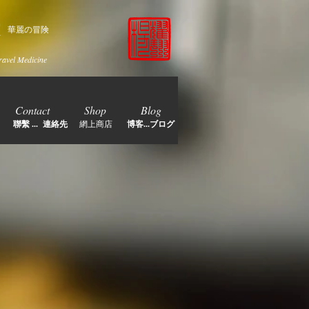
家
華麗の冒険
ravel Medicine
Contact
Shop
Blog
聯繫 ... 連絡先
網上商店
博客...ブログ