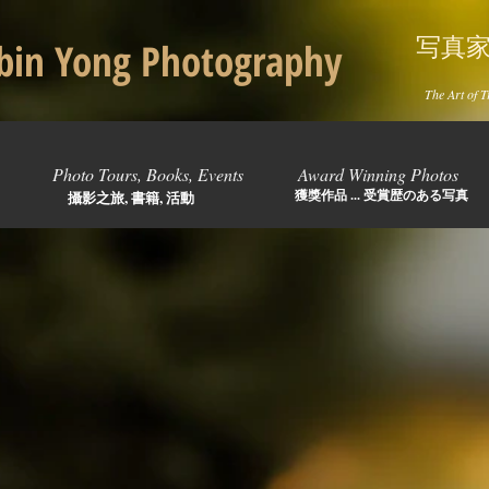
写真
in Yong Photography
The Art of T
Photo Tours, Books, Events
Award Winning Photos
獲獎作品 ... 受賞歴のある写真
攝影之旅, 書籍, 活動