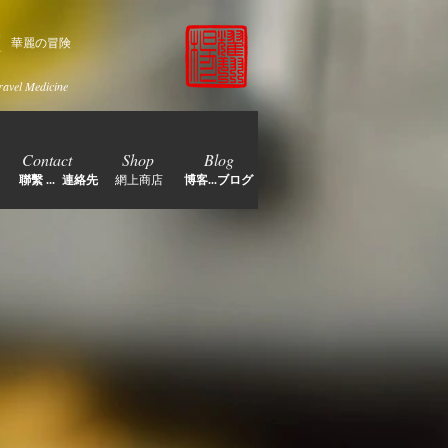
家
華麗の冒険
ravel Medicine
Contact
Shop
Blog
聯繫 ... 連絡先
網上商店
博客...ブログ