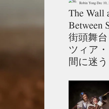
Robin Yong
Dec 10,
The Wall a
Between
街頭舞台
ツィア・
間に迷う