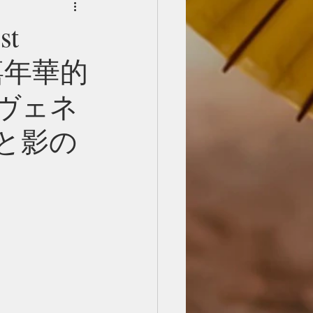
st
尼斯嘉年華的
 ヴェネ
星と影の