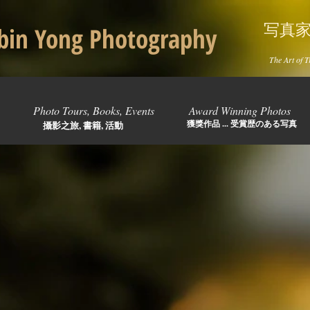
写真
in Yong Photography
The Art of T
Photo Tours, Books, Events
Award Winning Photos
獲獎作品 ... 受賞歴のある写真
攝影之旅, 書籍, 活動