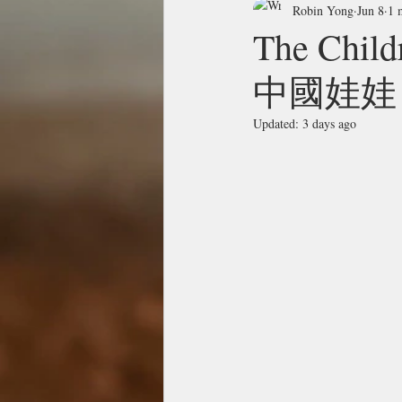
Robin Yong
Jun 8
1 
The Child
中國娃娃
Updated:
3 days ago