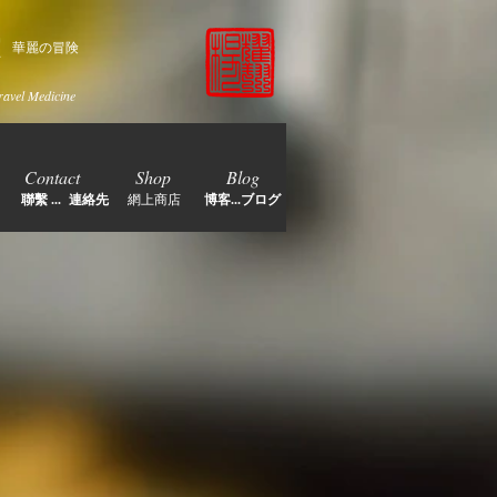
家
華麗の冒険
ravel Medicine
Contact
Shop
Blog
聯繫 ... 連絡先
網上商店
博客...ブログ