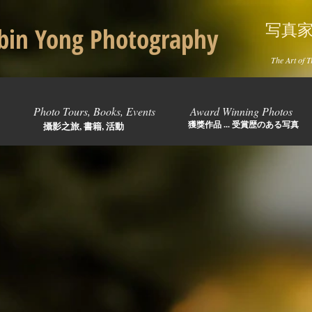
写真
in Yong Photography
The Art of T
Photo Tours, Books, Events
Award Winning Photos
獲獎作品 ... 受賞歴のある写真
攝影之旅, 書籍, 活動